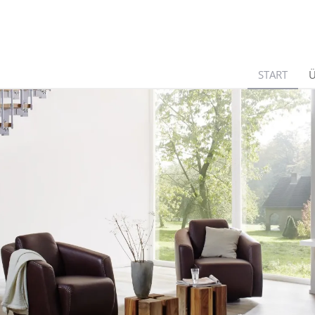
START
Ü