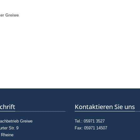
er Greiwe
chrift
Kontaktieren Sie uns
fachbetrieb Greiwe
Tel.: 05971 3527
urter Str. 9
Fax: 05971 14507
 Rheine