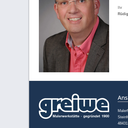
Ihr
Rüdig
Ans
Maler
Steinf
48431